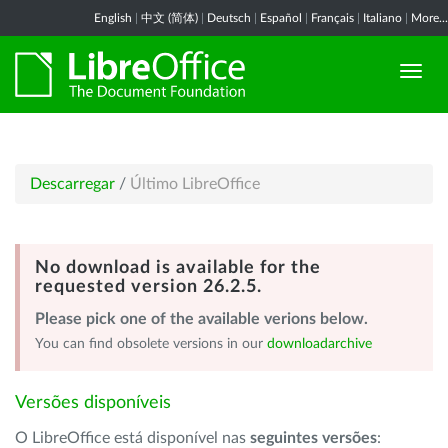
English
|
中文 (简体)
|
Deutsch
|
Español
|
Français
|
Italiano
|
More...
Descarregar
/
Último LibreOffice
No download is available for the
requested version 26.2.5.
Please pick one of the available verions below.
You can find obsolete versions in our
downloadarchive
Versões disponíveis
O LibreOffice está disponível nas
seguintes versões
: