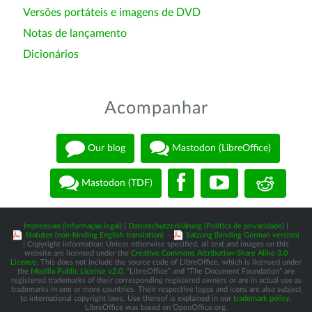
Versões portáteis e imagens de DVD
Notas de lançamento
Dicionários
Acompanhar
Our blog
Mastodon (LibreOffice)
Mastodon (TDF)
Impressum (Informação legal)
|
Datenschutzerklärung (Política de privacidade)
|
Statutes (non-binding English translation)
-
Satzung (binding German version)
| Copyright information: Unless otherwise specified, all text and images on this
website are licensed under the
Creative Commons Attribution-Share Alike 3.0
License
. This does not include the source code of LibreOffice, which is licensed under
the
Mozilla Public License v2.0
. “LibreOffice” and “The Document Foundation” are
registered trademarks of their corresponding registered owners or are in actual use as
trademarks in one or more countries. Their respective logos and icons are also subject
to international copyright laws. Use thereof is explained in our
trademark policy
.
LibreOffice was based on OpenOffice.org.