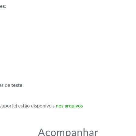
ões
:
ões de
teste
:
suporte) estão disponíveis
nos arquivos
Acompanhar