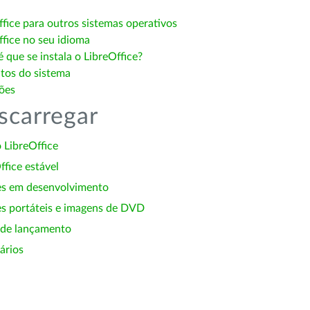
ffice para outros sistemas operativos
ffice no seu idioma
 que se instala o LibreOffice?
itos do sistema
ões
scarregar
 LibreOffice
ffice estável
es em desenvolvimento
s portáteis e imagens de DVD
 de lançamento
ários