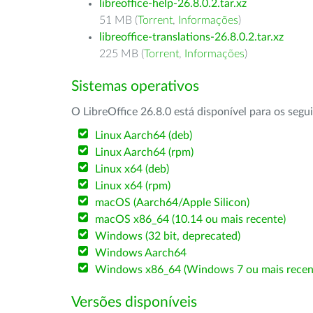
libreoffice-help-26.8.0.2.tar.xz
51 MB (
Torrent
,
Informações
)
libreoffice-translations-26.8.0.2.tar.xz
225 MB (
Torrent
,
Informações
)
Sistemas operativos
O LibreOffice 26.8.0 está disponível para os segu
Linux Aarch64 (deb)
Linux Aarch64 (rpm)
Linux x64 (deb)
Linux x64 (rpm)
macOS (Aarch64/Apple Silicon)
macOS x86_64 (10.14 ou mais recente)
Windows (32 bit, deprecated)
Windows Aarch64
Windows x86_64 (Windows 7 ou mais recen
Versões disponíveis