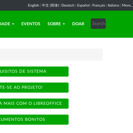
English
|
中文 (简体)
|
Deutsch
|
Español
|
Français
|
Italiano
|
More...
DADE
EVENTOS
SOBRE
DOAR
UISITOS DE SISTEMA
TE-SE AO PROJETO!
A MAIS COM O LIBREOFFICE
UMENTOS BONITOS