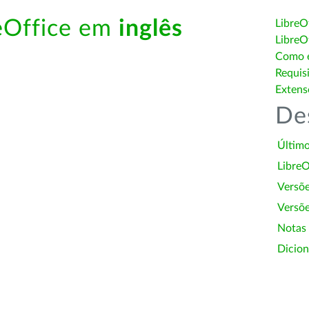
reOffice em
inglês
LibreO
LibreO
Como é
Requis
Extens
De
Último
LibreO
Versõ
Versõe
Notas
Dicion