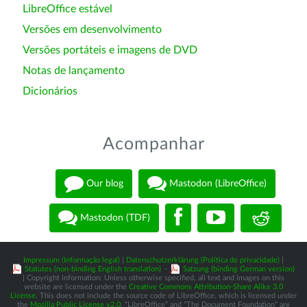
LibreOffice estável
Versões em desenvolvimento
Versões portáteis e imagens de DVD
Notas de lançamento
Dicionários
Acompanhar
Our blog
Mastodon (LibreOffice)
Mastodon (TDF)
Impressum (Informação legal)
|
Datenschutzerklärung (Política de privacidade)
|
Statutes (non-binding English translation)
-
Satzung (binding German version)
| Copyright information: Unless otherwise specified, all text and images on this
website are licensed under the
Creative Commons Attribution-Share Alike 3.0
License
. This does not include the source code of LibreOffice, which is licensed under
the
Mozilla Public License v2.0
. “LibreOffice” and “The Document Foundation” are