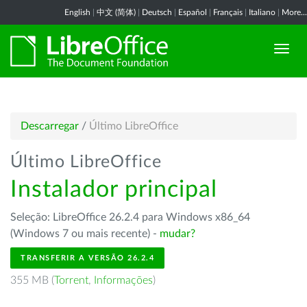
English
|
中文 (简体)
|
Deutsch
|
Español
|
Français
|
Italiano
|
More...
Descarregar
/
Último LibreOffice
Último LibreOffice
Instalador principal
Seleção: LibreOffice 26.2.4 para Windows x86_64
(Windows 7 ou mais recente) -
mudar?
TRANSFERIR A VERSÃO 26.2.4
355 MB (
Torrent
,
Informações
)