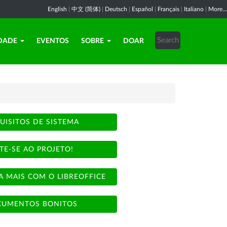
English
|
中文 (简体)
|
Deutsch
|
Español
|
Français
|
Italiano
|
More...
DADE
EVENTOS
SOBRE
DOAR
UISITOS DE SISTEMA
TE-SE AO PROJETO!
A MAIS COM O LIBREOFFICE
UMENTOS BONITOS