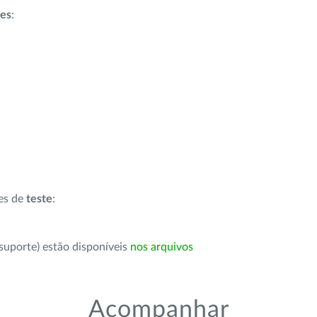
ões
:
ões de
teste
:
suporte) estão disponíveis
nos arquivos
Acompanhar