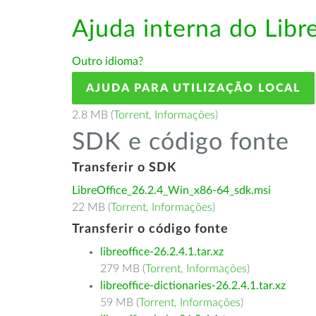
Ajuda interna do Lib
Outro idioma?
AJUDA PARA UTILIZAÇÃO LOCAL
2.8 MB (
Torrent
,
Informações
)
SDK e código fonte
Transferir o SDK
LibreOffice_26.2.4_Win_x86-64_sdk.msi
22 MB (
Torrent
,
Informações
)
Transferir o código fonte
libreoffice-26.2.4.1.tar.xz
279 MB (
Torrent
,
Informações
)
libreoffice-dictionaries-26.2.4.1.tar.xz
59 MB (
Torrent
,
Informações
)