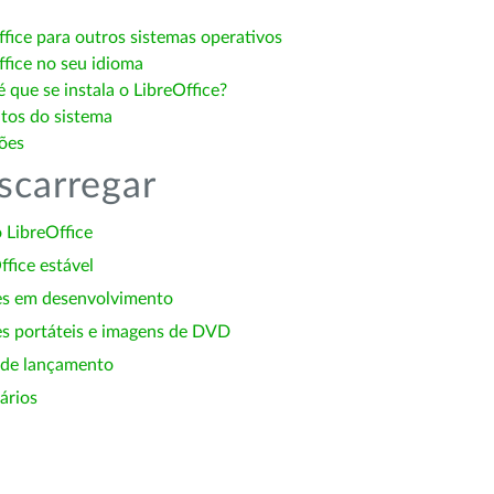
ffice para outros sistemas operativos
ffice no seu idioma
 que se instala o LibreOffice?
itos do sistema
ões
scarregar
 LibreOffice
ffice estável
es em desenvolvimento
s portáteis e imagens de DVD
 de lançamento
ários