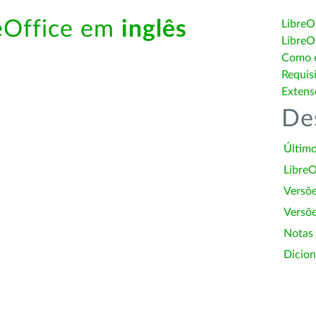
reOffice em
inglês
LibreO
LibreO
Como é
Requis
Extens
De
Último
LibreO
Versõ
Versõe
Notas
Dicion