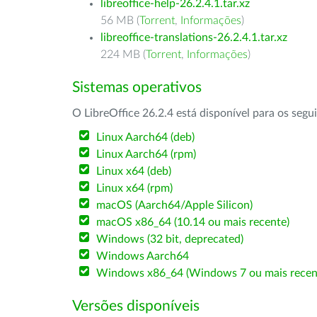
libreoffice-help-26.2.4.1.tar.xz
56 MB (
Torrent
,
Informações
)
libreoffice-translations-26.2.4.1.tar.xz
224 MB (
Torrent
,
Informações
)
Sistemas operativos
O LibreOffice 26.2.4 está disponível para os segu
Linux Aarch64 (deb)
Linux Aarch64 (rpm)
Linux x64 (deb)
Linux x64 (rpm)
macOS (Aarch64/Apple Silicon)
macOS x86_64 (10.14 ou mais recente)
Windows (32 bit, deprecated)
Windows Aarch64
Windows x86_64 (Windows 7 ou mais recen
Versões disponíveis