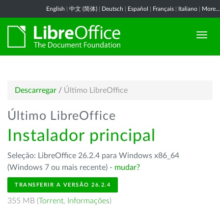
English
|
中文 (简体)
|
Deutsch
|
Español
|
Français
|
Italiano
|
More...
Descarregar
/
Último LibreOffice
Último LibreOffice
Instalador principal
Seleção: LibreOffice 26.2.4 para Windows x86_64
(Windows 7 ou mais recente) -
mudar?
TRANSFERIR A VERSÃO 26.2.4
355 MB (
Torrent
,
Informações
)