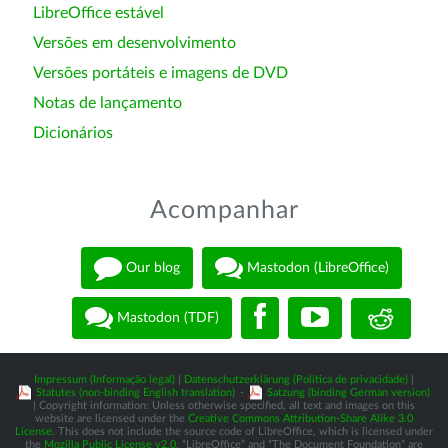
LibreOffice estável
Versões em desenvolvimento
Versões portáteis e imagens de DVD
Notas de lançamento
Dicionários
Acompanhar
Our blog
Mastodon (LibreOffice)
Mastodon (TDF)
Impressum (Informação legal)
|
Datenschutzerklärung (Política de privacidade)
|
Statutes (non-binding English translation)
-
Satzung (binding German version)
| Copyright information: Unless otherwise specified, all text and images on this
website are licensed under the
Creative Commons Attribution-Share Alike 3.0
License
. This does not include the source code of LibreOffice, which is licensed under
the
Mozilla Public License v2.0
. “LibreOffice” and “The Document Foundation” are