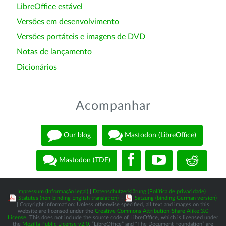
LibreOffice estável
Versões em desenvolvimento
Versões portáteis e imagens de DVD
Notas de lançamento
Dicionários
Acompanhar
Our blog
Mastodon (LibreOffice)
Mastodon (TDF)
Impressum (Informação legal)
|
Datenschutzerklärung (Política de privacidade)
|
Statutes (non-binding English translation)
-
Satzung (binding German version)
| Copyright information: Unless otherwise specified, all text and images on this
website are licensed under the
Creative Commons Attribution-Share Alike 3.0
License
. This does not include the source code of LibreOffice, which is licensed under
the
Mozilla Public License v2.0
. “LibreOffice” and “The Document Foundation” are