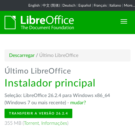
English
|
中文 (简体)
|
Deutsch
|
Español
|
Français
|
Italiano
|
More...
Descarregar
/
Último LibreOffice
Último LibreOffice
Instalador principal
Seleção: LibreOffice 26.2.4 para Windows x86_64
(Windows 7 ou mais recente) -
mudar?
TRANSFERIR A VERSÃO 26.2.4
355 MB (
Torrent
,
Informações
)