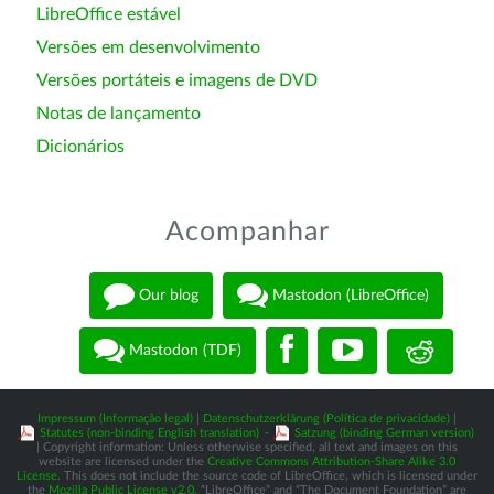
LibreOffice estável
Versões em desenvolvimento
Versões portáteis e imagens de DVD
Notas de lançamento
Dicionários
Acompanhar
Our blog
Mastodon (LibreOffice)
Mastodon (TDF)
Impressum (Informação legal)
|
Datenschutzerklärung (Política de privacidade)
|
Statutes (non-binding English translation)
-
Satzung (binding German version)
| Copyright information: Unless otherwise specified, all text and images on this
website are licensed under the
Creative Commons Attribution-Share Alike 3.0
License
. This does not include the source code of LibreOffice, which is licensed under
the
Mozilla Public License v2.0
. “LibreOffice” and “The Document Foundation” are