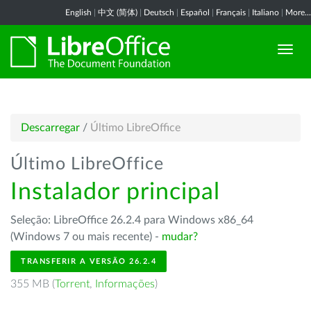
English
|
中文 (简体)
|
Deutsch
|
Español
|
Français
|
Italiano
|
More...
Descarregar
/
Último LibreOffice
Último LibreOffice
Instalador principal
Seleção: LibreOffice 26.2.4 para Windows x86_64
(Windows 7 ou mais recente) -
mudar?
TRANSFERIR A VERSÃO 26.2.4
355 MB (
Torrent
,
Informações
)