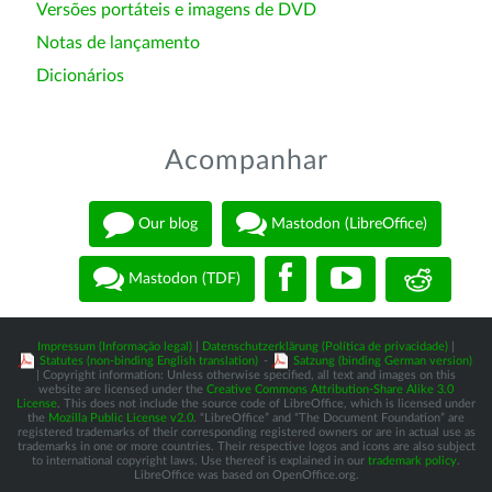
Versões portáteis e imagens de DVD
Notas de lançamento
Dicionários
Acompanhar
Our blog
Mastodon (LibreOffice)
Mastodon (TDF)
Impressum (Informação legal)
|
Datenschutzerklärung (Política de privacidade)
|
Statutes (non-binding English translation)
-
Satzung (binding German version)
| Copyright information: Unless otherwise specified, all text and images on this
website are licensed under the
Creative Commons Attribution-Share Alike 3.0
License
. This does not include the source code of LibreOffice, which is licensed under
the
Mozilla Public License v2.0
. “LibreOffice” and “The Document Foundation” are
registered trademarks of their corresponding registered owners or are in actual use as
trademarks in one or more countries. Their respective logos and icons are also subject
to international copyright laws. Use thereof is explained in our
trademark policy
.
LibreOffice was based on OpenOffice.org.