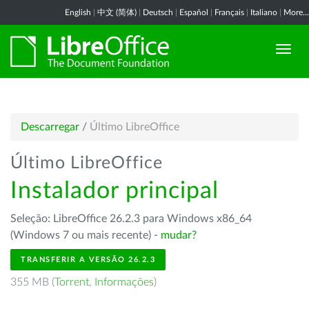
English
|
中文 (简体)
|
Deutsch
|
Español
|
Français
|
Italiano
|
More...
Descarregar
/
Último LibreOffice
Último LibreOffice
Instalador principal
Seleção: LibreOffice 26.2.3 para Windows x86_64
(Windows 7 ou mais recente) -
mudar?
TRANSFERIR A VERSÃO 26.2.3
355 MB (
Torrent
,
Informações
)