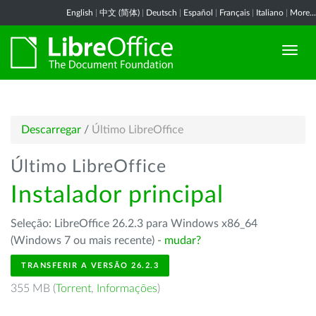
English
|
中文 (简体)
|
Deutsch
|
Español
|
Français
|
Italiano
|
More...
Descarregar
/
Último LibreOffice
Último LibreOffice
Instalador principal
Seleção: LibreOffice 26.2.3 para Windows x86_64
(Windows 7 ou mais recente) -
mudar?
TRANSFERIR A VERSÃO 26.2.3
355 MB (
Torrent
,
Informações
)