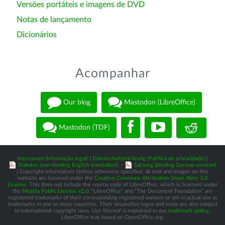
Versões portáteis e imagens de DVD
Notas de lançamento
Dicionários
Acompanhar
Our blog
Mastodon (LibreOffice)
Mastodon (TDF)
Impressum (Informação legal)
|
Datenschutzerklärung (Política de privacidade)
|
Statutes (non-binding English translation)
-
Satzung (binding German version)
| Copyright information: Unless otherwise specified, all text and images on this
website are licensed under the
Creative Commons Attribution-Share Alike 3.0
License
. This does not include the source code of LibreOffice, which is licensed under
the
Mozilla Public License v2.0
. “LibreOffice” and “The Document Foundation” are
registered trademarks of their corresponding registered owners or are in actual use as
trademarks in one or more countries. Their respective logos and icons are also subject
to international copyright laws. Use thereof is explained in our
trademark policy
.
LibreOffice was based on OpenOffice.org.