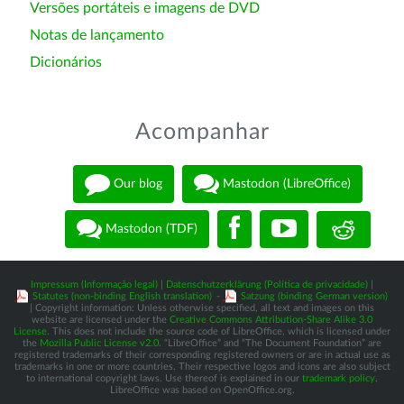
Versões portáteis e imagens de DVD
Notas de lançamento
Dicionários
Acompanhar
Our blog
Mastodon (LibreOffice)
Mastodon (TDF)
Impressum (Informação legal)
|
Datenschutzerklärung (Política de privacidade)
|
Statutes (non-binding English translation)
-
Satzung (binding German version)
| Copyright information: Unless otherwise specified, all text and images on this
website are licensed under the
Creative Commons Attribution-Share Alike 3.0
License
. This does not include the source code of LibreOffice, which is licensed under
the
Mozilla Public License v2.0
. “LibreOffice” and “The Document Foundation” are
registered trademarks of their corresponding registered owners or are in actual use as
trademarks in one or more countries. Their respective logos and icons are also subject
to international copyright laws. Use thereof is explained in our
trademark policy
.
LibreOffice was based on OpenOffice.org.