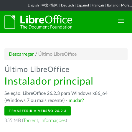
English
|
中文 (简体)
|
Deutsch
|
Español
|
Français
|
Italiano
|
More...
Descarregar
/
Último LibreOffice
Último LibreOffice
Instalador principal
Seleção: LibreOffice 26.2.3 para Windows x86_64
(Windows 7 ou mais recente) -
mudar?
TRANSFERIR A VERSÃO 26.2.3
355 MB (
Torrent
,
Informações
)