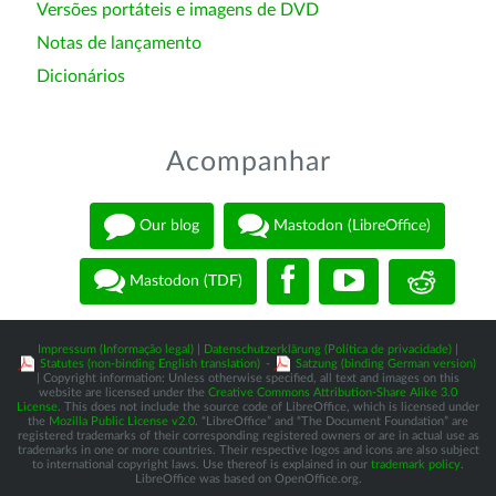
Versões portáteis e imagens de DVD
Notas de lançamento
Dicionários
Acompanhar
Our blog
Mastodon (LibreOffice)
Mastodon (TDF)
Impressum (Informação legal)
|
Datenschutzerklärung (Política de privacidade)
|
Statutes (non-binding English translation)
-
Satzung (binding German version)
| Copyright information: Unless otherwise specified, all text and images on this
website are licensed under the
Creative Commons Attribution-Share Alike 3.0
License
. This does not include the source code of LibreOffice, which is licensed under
the
Mozilla Public License v2.0
. “LibreOffice” and “The Document Foundation” are
registered trademarks of their corresponding registered owners or are in actual use as
trademarks in one or more countries. Their respective logos and icons are also subject
to international copyright laws. Use thereof is explained in our
trademark policy
.
LibreOffice was based on OpenOffice.org.