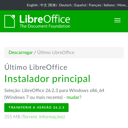
English
|
中文 (简体)
|
Deutsch
|
Español
|
Français
|
Italiano
|
More...
Descarregar
/
Último LibreOffice
Último LibreOffice
Instalador principal
Seleção: LibreOffice 26.2.3 para Windows x86_64
(Windows 7 ou mais recente) -
mudar?
TRANSFERIR A VERSÃO 26.2.3
355 MB (
Torrent
,
Informações
)