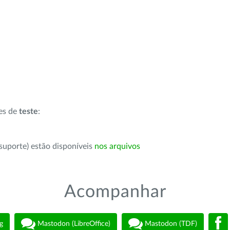
ões de
teste
:
suporte) estão disponíveis
nos arquivos
Acompanhar
g
Mastodon (LibreOffice)
Mastodon (TDF)