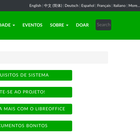
English
|
中文 (简体)
|
Deutsch
|
Español
|
Français
|
Italiano
|
More...
DADE
EVENTOS
SOBRE
DOAR
UISITOS DE SISTEMA
TE-SE AO PROJETO!
A MAIS COM O LIBREOFFICE
UMENTOS BONITOS