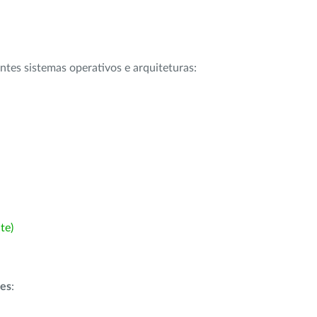
intes sistemas operativos e arquiteturas:
te)
ões
: