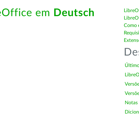
reOffice em
Deutsch
LibreO
LibreO
Como é
Requis
Extens
De
Último
LibreO
Versõ
Versõe
Notas
Dicion