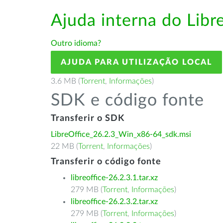
Ajuda interna do Lib
Outro idioma?
AJUDA PARA UTILIZAÇÃO LOCAL
3.6 MB (
Torrent
,
Informações
)
SDK e código fonte
Transferir o SDK
LibreOffice_26.2.3_Win_x86-64_sdk.msi
22 MB (
Torrent
,
Informações
)
Transferir o código fonte
libreoffice-26.2.3.1.tar.xz
279 MB (
Torrent
,
Informações
)
libreoffice-26.2.3.2.tar.xz
279 MB (
Torrent
,
Informações
)