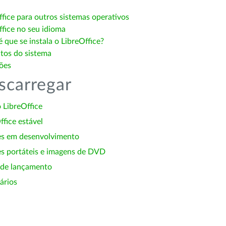
ffice para outros sistemas operativos
ffice no seu idioma
 que se instala o LibreOffice?
itos do sistema
ões
scarregar
 LibreOffice
ffice estável
es em desenvolvimento
s portáteis e imagens de DVD
 de lançamento
ários