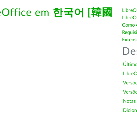
reOffice em
한국어 [韓國
LibreO
LibreO
Como é
Requis
Extens
De
Último
LibreO
Versõ
Versõe
Notas
Dicion