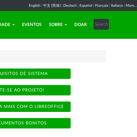
English
|
中文 (简体)
|
Deutsch
|
Español
|
Français
|
Italiano
|
More...
DADE
EVENTOS
SOBRE
DOAR
UISITOS DE SISTEMA
TE-SE AO PROJETO!
A MAIS COM O LIBREOFFICE
UMENTOS BONITOS