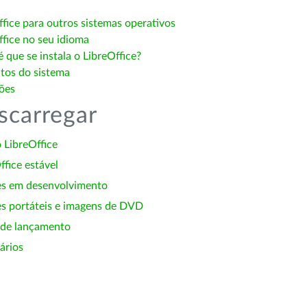
ffice para outros sistemas operativos
ffice no seu idioma
 que se instala o LibreOffice?
itos do sistema
ões
scarregar
 LibreOffice
ffice estável
es em desenvolvimento
s portáteis e imagens de DVD
 de lançamento
ários