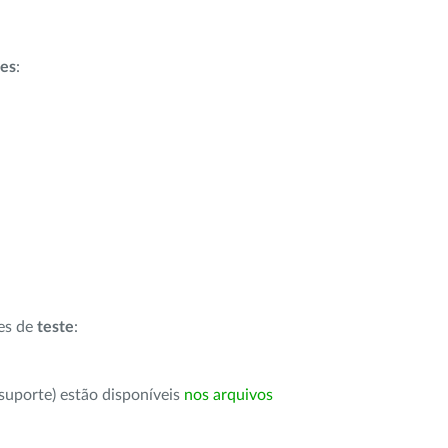
ões
:
ões de
teste
:
suporte) estão disponíveis
nos arquivos