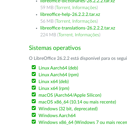
libreoffice-dictionaries-26.2.2.2.tar.xz
59 MB (
Torrent
,
Informações
)
libreoffice-help-26.2.2.2.tar.xz
56 MB (
Torrent
,
Informações
)
libreoffice-translations-26.2.2.2.tar.xz
224 MB (
Torrent
,
Informações
)
Sistemas operativos
O LibreOffice 26.2.2 está disponível para os segu
Linux Aarch64 (deb)
Linux Aarch64 (rpm)
Linux x64 (deb)
Linux x64 (rpm)
macOS (Aarch64/Apple Silicon)
macOS x86_64 (10.14 ou mais recente)
Windows (32 bit, deprecated)
Windows Aarch64
Windows x86_64 (Windows 7 ou mais recen