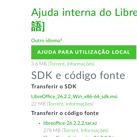
Ajuda interna do Lib
語]
Outro idioma?
AJUDA PARA UTILIZAÇÃO LOCAL
3.6 MB (
Torrent
,
Informações
)
SDK e código fonte
Transferir o SDK
LibreOffice_26.2.2_Win_x86-64_sdk.msi
22 MB (
Torrent
,
Informações
)
Transferir o código fonte
libreoffice-26.2.2.2.tar.xz
278 MB (
Torrent
,
Informações
)