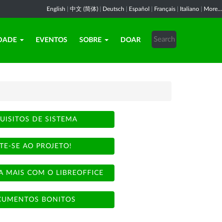
English
|
中文 (简体)
|
Deutsch
|
Español
|
Français
|
Italiano
|
More...
DADE
EVENTOS
SOBRE
DOAR
UISITOS DE SISTEMA
TE-SE AO PROJETO!
A MAIS COM O LIBREOFFICE
UMENTOS BONITOS