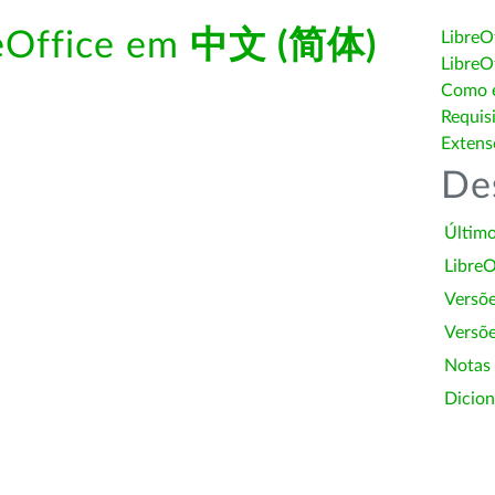
reOffice em
中文 (简体)
LibreO
LibreO
Como é
Requis
Extens
De
Último
LibreO
Versõ
Versõe
Notas
Dicion