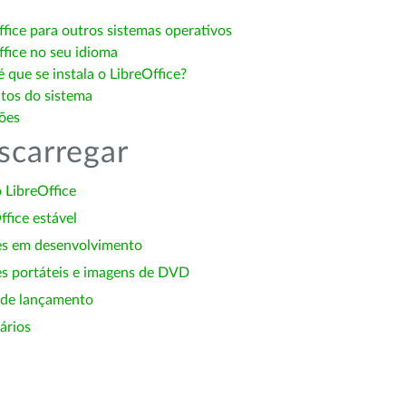
ffice para outros sistemas operativos
ffice no seu idioma
 que se instala o LibreOffice?
itos do sistema
ões
scarregar
 LibreOffice
ffice estável
es em desenvolvimento
s portáteis e imagens de DVD
 de lançamento
ários