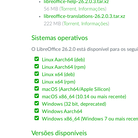
libreoffice-help-26.2.0.3.tar.xz
56 MB (
Torrent
,
Informações
)
libreoffice-translations-26.2.0.3.tar.xz
222 MB (
Torrent
,
Informações
)
Sistemas operativos
O LibreOffice 26.2.0 está disponível para os segu
Linux Aarch64 (deb)
Linux Aarch64 (rpm)
Linux x64 (deb)
Linux x64 (rpm)
macOS (Aarch64/Apple Silicon)
macOS x86_64 (10.14 ou mais recente)
Windows (32 bit, deprecated)
Windows Aarch64
Windows x86_64 (Windows 7 ou mais recen
Versões disponíveis