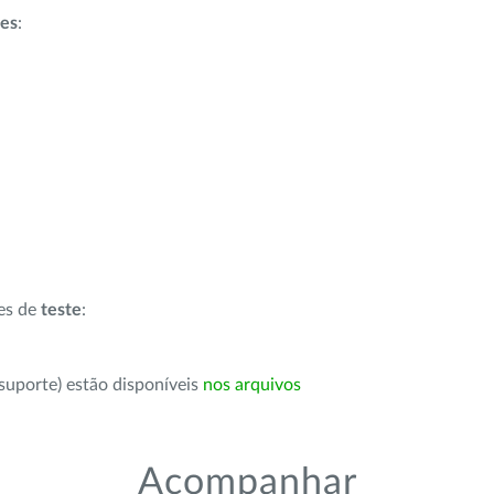
ões
:
ões de
teste
:
suporte) estão disponíveis
nos arquivos
Acompanhar