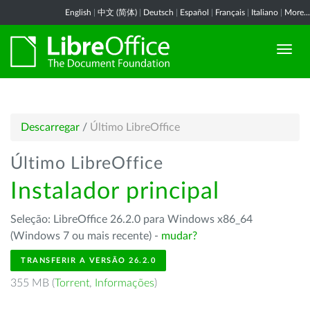
English
|
中文 (简体)
|
Deutsch
|
Español
|
Français
|
Italiano
|
More...
Descarregar
/
Último LibreOffice
Último LibreOffice
Instalador principal
Seleção: LibreOffice 26.2.0 para Windows x86_64
(Windows 7 ou mais recente) -
mudar?
TRANSFERIR A VERSÃO 26.2.0
355 MB (
Torrent
,
Informações
)