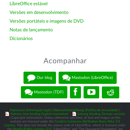
LibreOffice estável
Versões em desenvolvimento
Versões portáteis e imagens de DVD
Notas de lançamento
Dicionários
Acompanhar
Our blog
Mastodon (LibreOffice)
Mastodon (TDF)
Impressum (Informação legal)
|
Datenschutzerklärung (Política de privacidade)
|
Statutes (non-binding English translation)
-
Satzung (binding German version)
| Copyright information: Unless otherwise specified, all text and images on this
website are licensed under the
Creative Commons Attribution-Share Alike 3.0
License
. This does not include the source code of LibreOffice, which is licensed under
the
Mozilla Public License v2.0
. “LibreOffice” and “The Document Foundation” are