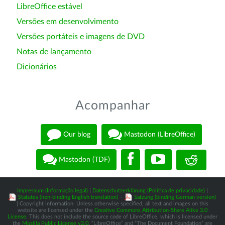
LibreOffice estável
Versões em desenvolvimento
Versões portáteis e imagens de DVD
Notas de lançamento
Dicionários
Acompanhar
Our blog
Mastodon (LibreOffice)
Mastodon (TDF)
Impressum (Informação legal)
|
Datenschutzerklärung (Política de privacidade)
|
Statutes (non-binding English translation)
-
Satzung (binding German version)
| Copyright information: Unless otherwise specified, all text and images on this
website are licensed under the
Creative Commons Attribution-Share Alike 3.0
License
. This does not include the source code of LibreOffice, which is licensed under
the
Mozilla Public License v2.0
. “LibreOffice” and “The Document Foundation” are