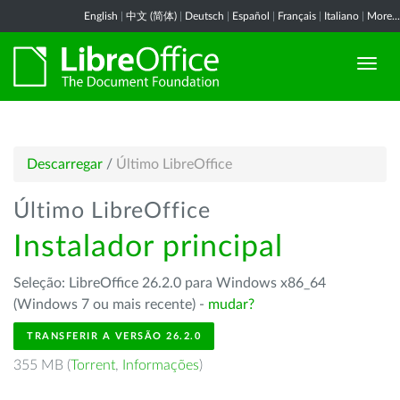
English
|
中文 (简体)
|
Deutsch
|
Español
|
Français
|
Italiano
|
More...
Descarregar
/
Último LibreOffice
Último LibreOffice
Instalador principal
Seleção: LibreOffice 26.2.0 para Windows x86_64
(Windows 7 ou mais recente) -
mudar?
TRANSFERIR A VERSÃO 26.2.0
355 MB (
Torrent
,
Informações
)