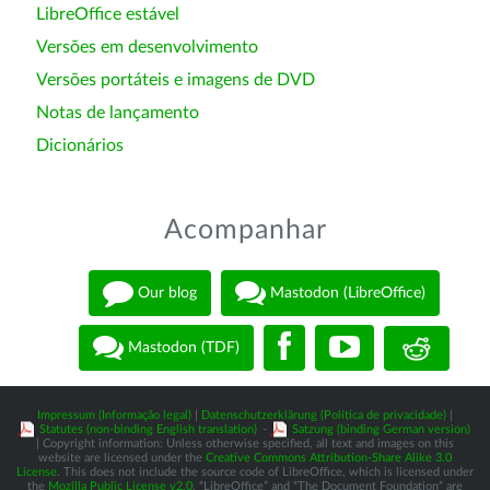
LibreOffice estável
Versões em desenvolvimento
Versões portáteis e imagens de DVD
Notas de lançamento
Dicionários
Acompanhar
Our blog
Mastodon (LibreOffice)
Mastodon (TDF)
Impressum (Informação legal)
|
Datenschutzerklärung (Política de privacidade)
|
Statutes (non-binding English translation)
-
Satzung (binding German version)
| Copyright information: Unless otherwise specified, all text and images on this
website are licensed under the
Creative Commons Attribution-Share Alike 3.0
License
. This does not include the source code of LibreOffice, which is licensed under
the
Mozilla Public License v2.0
. “LibreOffice” and “The Document Foundation” are