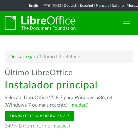
English
|
中文 (简体)
|
Deutsch
|
Español
|
Français
|
Italiano
|
More...
Descarregar
/
Último LibreOffice
Último LibreOffice
Instalador principal
Seleção: LibreOffice 25.8.7 para Windows x86_64
(Windows 7 ou mais recente) -
mudar?
TRANSFERIR A VERSÃO 25.8.7
349 MB (
Torrent
,
Informações
)