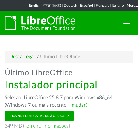
English
|
中文 (简体)
|
Deutsch
|
Español
|
Français
|
Italiano
|
More...
Descarregar
/
Último LibreOffice
Último LibreOffice
Instalador principal
Seleção: LibreOffice 25.8.7 para Windows x86_64
(Windows 7 ou mais recente) -
mudar?
TRANSFERIR A VERSÃO 25.8.7
349 MB (
Torrent
,
Informações
)