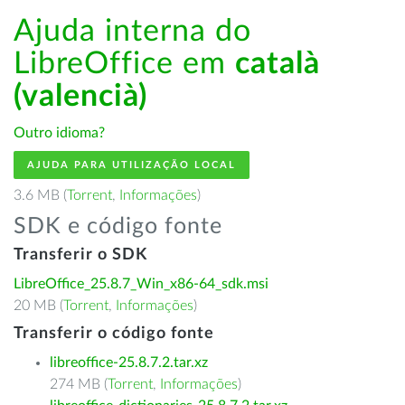
Ajuda interna do
LibreOffice em
català
(valencià)
Outro idioma?
AJUDA PARA UTILIZAÇÃO LOCAL
3.6 MB (
Torrent
,
Informações
)
SDK e código fonte
Transferir o SDK
LibreOffice_25.8.7_Win_x86-64_sdk.msi
20 MB (
Torrent
,
Informações
)
Transferir o código fonte
libreoffice-25.8.7.2.tar.xz
274 MB (
Torrent
,
Informações
)