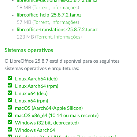
libreoffice-dictionaries-25.8.7.2.tar.xz
59 MB (
Torrent
,
Informações
)
libreoffice-help-25.8.7.2.tar.xz
57 MB (
Torrent
,
Informações
)
libreoffice-translations-25.8.7.2.tar.xz
223 MB (
Torrent
,
Informações
)
Sistemas operativos
O LibreOffice 25.8.7 está disponível para os seguintes
sistemas operativos e arquiteturas:
Linux Aarch64 (deb)
Linux Aarch64 (rpm)
Linux x64 (deb)
Linux x64 (rpm)
macOS (Aarch64/Apple Silicon)
macOS x86_64 (10.14 ou mais recente)
Windows (32 bit, deprecated)
Windows Aarch64