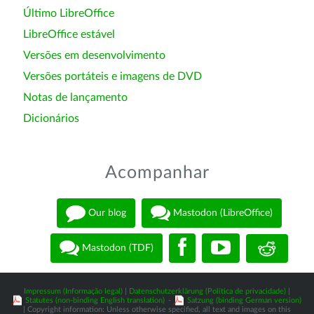
Último LibreOffice
LibreOffice estável
Versões em desenvolvimento
Versões portáteis e imagens de DVD
Notas de lançamento
Dicionários
Acompanhar
Our blog
Mastodon (LibreOffice)
Mastodon (TDF)
Impressum (Informação legal)
|
Datenschutzerklärung (Política de privacidade)
|
Statutes (non-binding English translation)
-
Satzung (binding German version)
| Copyright information: Unless otherwise specified, all text and images on this