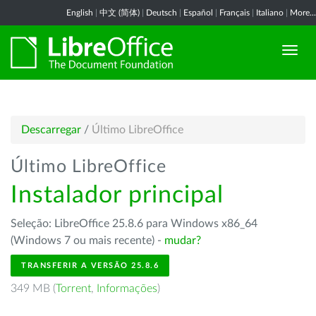
English
|
中文 (简体)
|
Deutsch
|
Español
|
Français
|
Italiano
|
More...
Descarregar
/
Último LibreOffice
Último LibreOffice
Instalador principal
Seleção: LibreOffice 25.8.6 para Windows x86_64
(Windows 7 ou mais recente) -
mudar?
TRANSFERIR A VERSÃO 25.8.6
349 MB (
Torrent
,
Informações
)