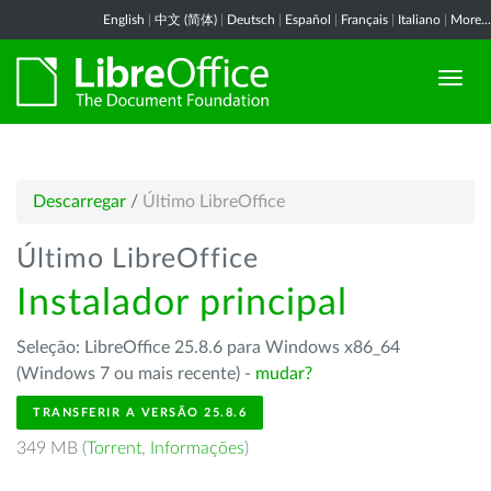
English
|
中文 (简体)
|
Deutsch
|
Español
|
Français
|
Italiano
|
More...
Descarregar
/
Último LibreOffice
Último LibreOffice
Instalador principal
Seleção: LibreOffice 25.8.6 para Windows x86_64
(Windows 7 ou mais recente) -
mudar?
TRANSFERIR A VERSÃO 25.8.6
349 MB (
Torrent
,
Informações
)