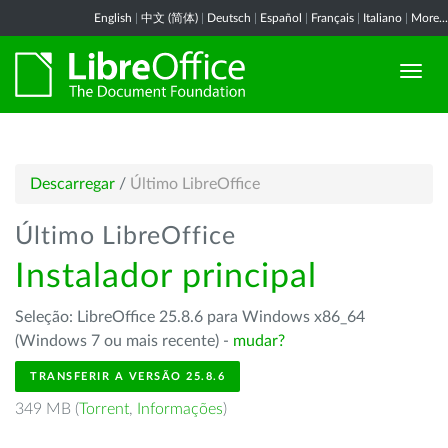
English
|
中文 (简体)
|
Deutsch
|
Español
|
Français
|
Italiano
|
More...
Descarregar
/
Último LibreOffice
Último LibreOffice
Instalador principal
Seleção: LibreOffice 25.8.6 para Windows x86_64
(Windows 7 ou mais recente) -
mudar?
TRANSFERIR A VERSÃO 25.8.6
349 MB (
Torrent
,
Informações
)