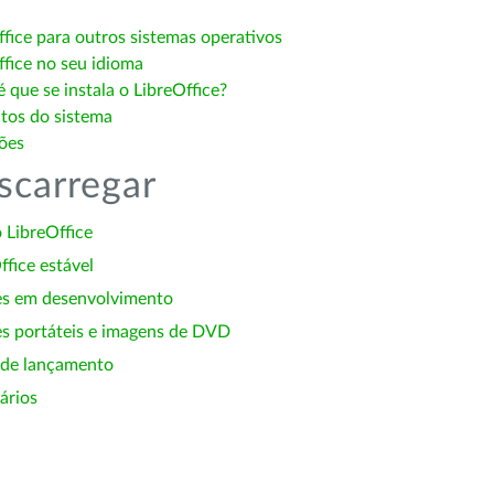
ffice para outros sistemas operativos
ffice no seu idioma
 que se instala o LibreOffice?
itos do sistema
ões
scarregar
 LibreOffice
ffice estável
es em desenvolvimento
s portáteis e imagens de DVD
 de lançamento
ários