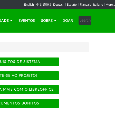
English
|
中文 (简体)
|
Deutsch
|
Español
|
Français
|
Italiano
|
More...
DADE
EVENTOS
SOBRE
DOAR
UISITOS DE SISTEMA
TE-SE AO PROJETO!
A MAIS COM O LIBREOFFICE
UMENTOS BONITOS