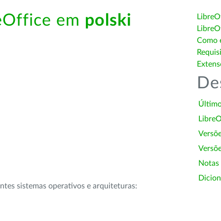
reOffice em
polski
LibreO
LibreO
Como é
Requis
Extens
De
Último
LibreO
Versõ
Versõe
Notas
Dicion
intes sistemas operativos e arquiteturas: