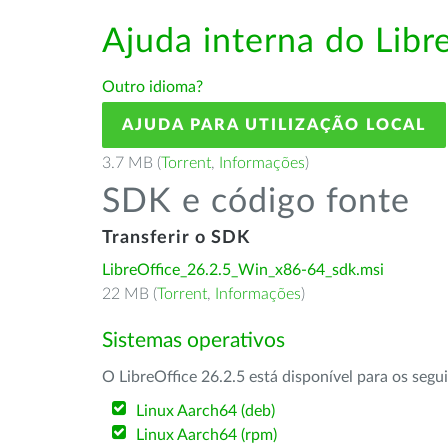
Ajuda interna do Lib
Outro idioma?
AJUDA PARA UTILIZAÇÃO LOCAL
3.7 MB (
Torrent
,
Informações
)
SDK e código fonte
Transferir o SDK
LibreOffice_26.2.5_Win_x86-64_sdk.msi
22 MB (
Torrent
,
Informações
)
Sistemas operativos
O LibreOffice 26.2.5 está disponível para os segu
Linux Aarch64 (deb)
Linux Aarch64 (rpm)