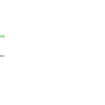
te)
ões
: