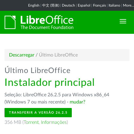
English
|
中文 (简体)
|
Deutsch
|
Español
|
Français
|
Italiano
|
More...
Descarregar
/
Último LibreOffice
Último LibreOffice
Instalador principal
Seleção: LibreOffice 26.2.5 para Windows x86_64
(Windows 7 ou mais recente) -
mudar?
TRANSFERIR A VERSÃO 26.2.5
356 MB (
Torrent
,
Informações
)