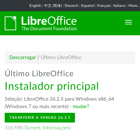
English
|
中文 (简体)
|
Deutsch
|
Español
|
Français
|
Italiano
|
More...
Descarregar
/
Último LibreOffice
Último LibreOffice
Instalador principal
Seleção: LibreOffice 26.2.5 para Windows x86_64
(Windows 7 ou mais recente) -
mudar?
TRANSFERIR A VERSÃO 26.2.5
356 MB (
Torrent
,
Informações
)