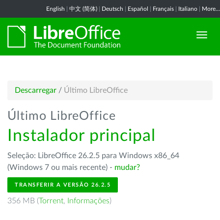
English
|
中文 (简体)
|
Deutsch
|
Español
|
Français
|
Italiano
|
More...
Descarregar
/
Último LibreOffice
Último LibreOffice
Instalador principal
Seleção: LibreOffice 26.2.5 para Windows x86_64
(Windows 7 ou mais recente) -
mudar?
TRANSFERIR A VERSÃO 26.2.5
356 MB (
Torrent
,
Informações
)