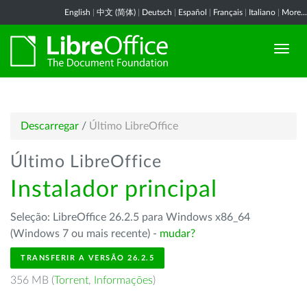
English
|
中文 (简体)
|
Deutsch
|
Español
|
Français
|
Italiano
|
More...
Descarregar
/
Último LibreOffice
Último LibreOffice
Instalador principal
Seleção: LibreOffice 26.2.5 para Windows x86_64
(Windows 7 ou mais recente) -
mudar?
TRANSFERIR A VERSÃO 26.2.5
356 MB (
Torrent
,
Informações
)