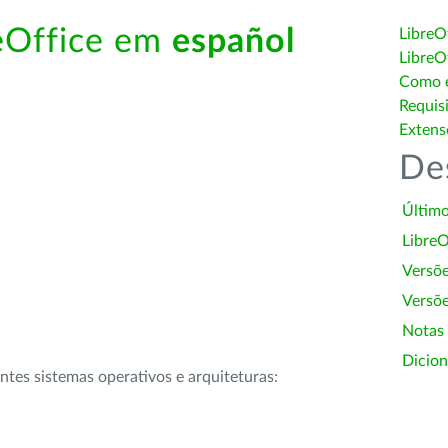
reOffice em
español
LibreO
LibreO
Como é
Requis
Extens
De
Último
LibreO
Versõ
Versõe
Notas
Dicion
intes sistemas operativos e arquiteturas: