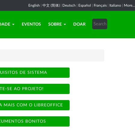
English
|
中文 (简体)
|
Deutsch
|
Español
|
Français
|
Italiano
|
More...
DADE
EVENTOS
SOBRE
DOAR
UISITOS DE SISTEMA
TE-SE AO PROJETO!
A MAIS COM O LIBREOFFICE
UMENTOS BONITOS