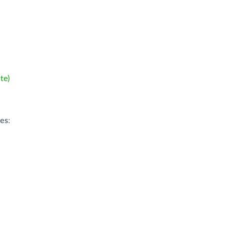
te)
ões
: