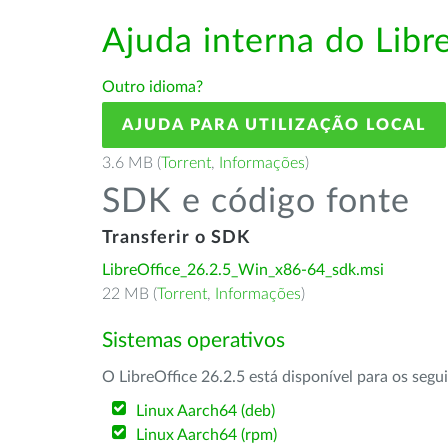
Ajuda interna do Lib
Outro idioma?
AJUDA PARA UTILIZAÇÃO LOCAL
3.6 MB (
Torrent
,
Informações
)
SDK e código fonte
Transferir o SDK
LibreOffice_26.2.5_Win_x86-64_sdk.msi
22 MB (
Torrent
,
Informações
)
Sistemas operativos
O LibreOffice 26.2.5 está disponível para os segu
Linux Aarch64 (deb)
Linux Aarch64 (rpm)