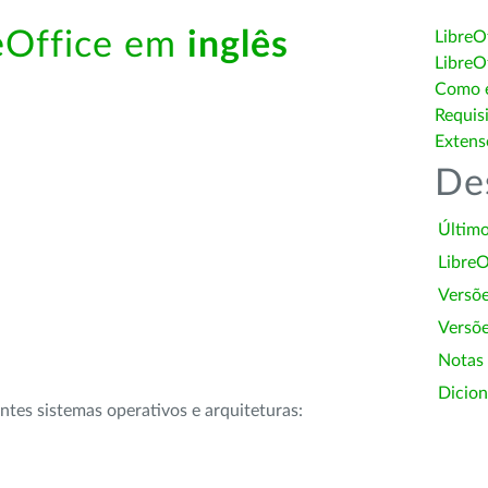
reOffice em
inglês
LibreO
LibreO
Como é
Requis
Extens
De
Último
LibreO
Versõ
Versõe
Notas
Dicion
intes sistemas operativos e arquiteturas: