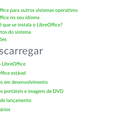
ffice para outros sistemas operativos
ffice no seu idioma
 que se instala o LibreOffice?
itos do sistema
ões
scarregar
 LibreOffice
ffice estável
es em desenvolvimento
s portáteis e imagens de DVD
 de lançamento
ários