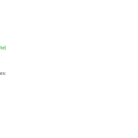
te)
ões
: