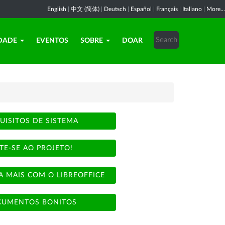
English
|
中文 (简体)
|
Deutsch
|
Español
|
Français
|
Italiano
|
More...
DADE
EVENTOS
SOBRE
DOAR
UISITOS DE SISTEMA
TE-SE AO PROJETO!
A MAIS COM O LIBREOFFICE
UMENTOS BONITOS