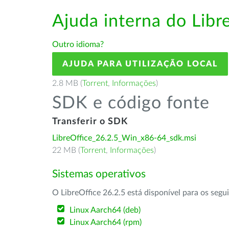
Ajuda interna do Lib
Outro idioma?
AJUDA PARA UTILIZAÇÃO LOCAL
2.8 MB (
Torrent
,
Informações
)
SDK e código fonte
Transferir o SDK
LibreOffice_26.2.5_Win_x86-64_sdk.msi
22 MB (
Torrent
,
Informações
)
Sistemas operativos
O LibreOffice 26.2.5 está disponível para os segu
Linux Aarch64 (deb)
Linux Aarch64 (rpm)