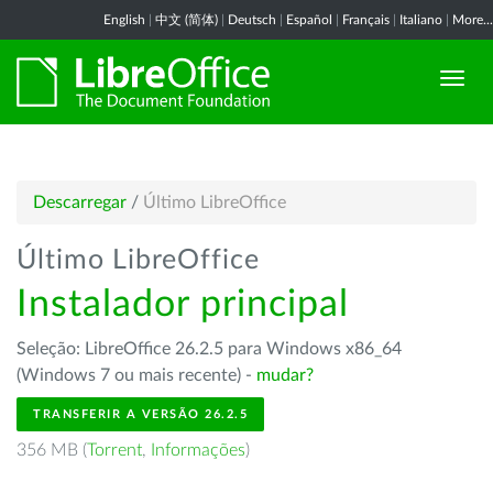
English
|
中文 (简体)
|
Deutsch
|
Español
|
Français
|
Italiano
|
More...
Descarregar
/
Último LibreOffice
Último LibreOffice
Instalador principal
Seleção: LibreOffice 26.2.5 para Windows x86_64
(Windows 7 ou mais recente) -
mudar?
TRANSFERIR A VERSÃO 26.2.5
356 MB (
Torrent
,
Informações
)