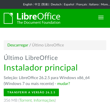
English
|
中文 (简体)
|
Deutsch
|
Español
|
Français
|
Italiano
|
More...
Descarregar
/
Último LibreOffice
Último LibreOffice
Instalador principal
Seleção: LibreOffice 26.2.5 para Windows x86_64
(Windows 7 ou mais recente) -
mudar?
TRANSFERIR A VERSÃO 26.2.5
356 MB (
Torrent
,
Informações
)