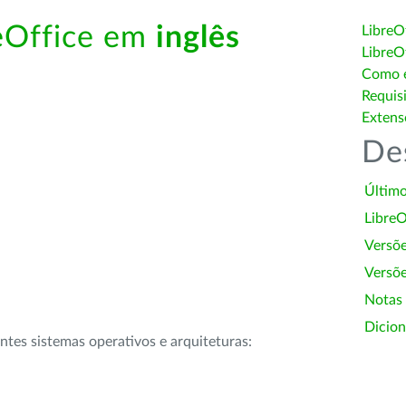
reOffice em
inglês
LibreO
LibreO
Como é
Requis
Extens
De
Último
LibreO
Versõ
Versõe
Notas
Dicion
intes sistemas operativos e arquiteturas: