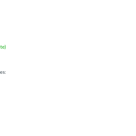
te)
ões
: