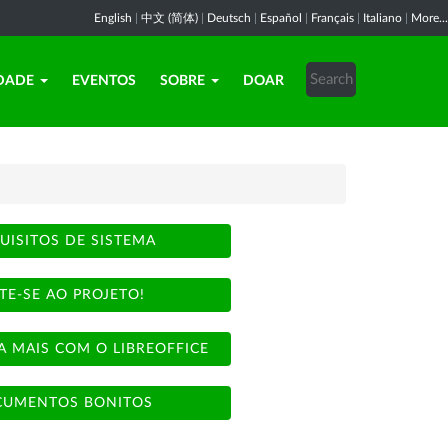
English
|
中文 (简体)
|
Deutsch
|
Español
|
Français
|
Italiano
|
More...
DADE
EVENTOS
SOBRE
DOAR
UISITOS DE SISTEMA
TE-SE AO PROJETO!
A MAIS COM O LIBREOFFICE
UMENTOS BONITOS