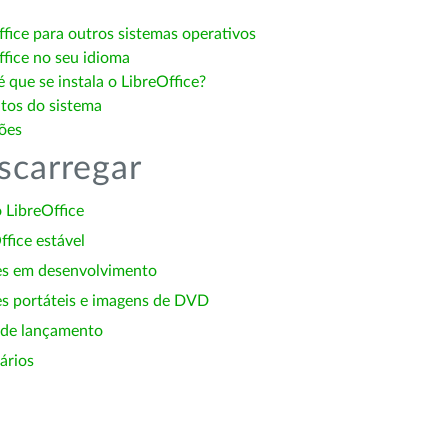
ffice para outros sistemas operativos
ffice no seu idioma
 que se instala o LibreOffice?
itos do sistema
ões
scarregar
 LibreOffice
ffice estável
es em desenvolvimento
s portáteis e imagens de DVD
 de lançamento
ários