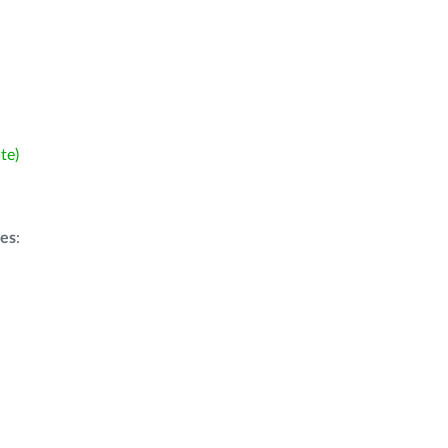
te)
ões
: