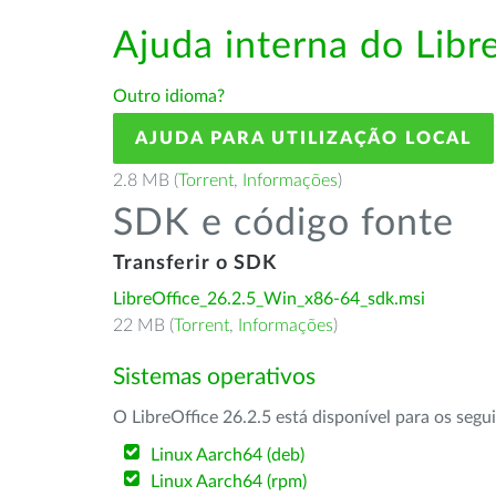
Ajuda interna do Lib
Outro idioma?
AJUDA PARA UTILIZAÇÃO LOCAL
2.8 MB (
Torrent
,
Informações
)
SDK e código fonte
Transferir o SDK
LibreOffice_26.2.5_Win_x86-64_sdk.msi
22 MB (
Torrent
,
Informações
)
Sistemas operativos
O LibreOffice 26.2.5 está disponível para os segu
Linux Aarch64 (deb)
Linux Aarch64 (rpm)