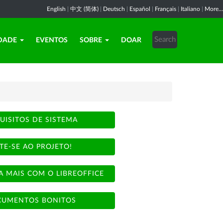
English
|
中文 (简体)
|
Deutsch
|
Español
|
Français
|
Italiano
|
More...
DADE
EVENTOS
SOBRE
DOAR
UISITOS DE SISTEMA
TE-SE AO PROJETO!
A MAIS COM O LIBREOFFICE
UMENTOS BONITOS