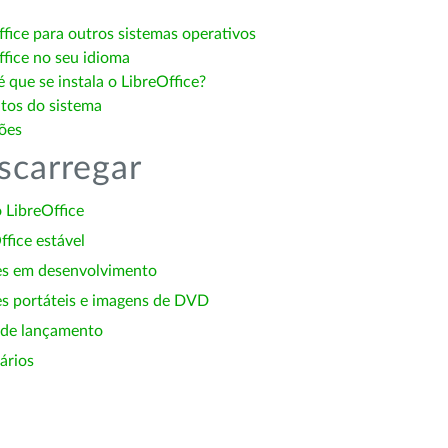
ffice para outros sistemas operativos
ffice no seu idioma
 que se instala o LibreOffice?
itos do sistema
ões
scarregar
 LibreOffice
ffice estável
es em desenvolvimento
s portáteis e imagens de DVD
 de lançamento
ários