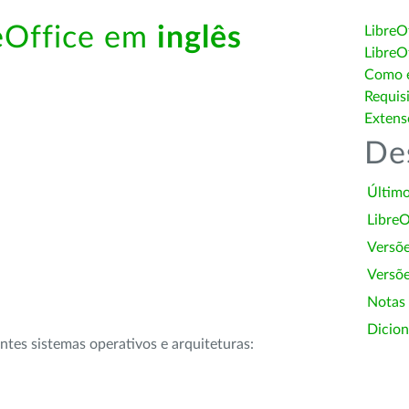
reOffice em
inglês
LibreO
LibreO
Como é
Requis
Extens
De
Último
LibreO
Versõ
Versõe
Notas
Dicion
intes sistemas operativos e arquiteturas: