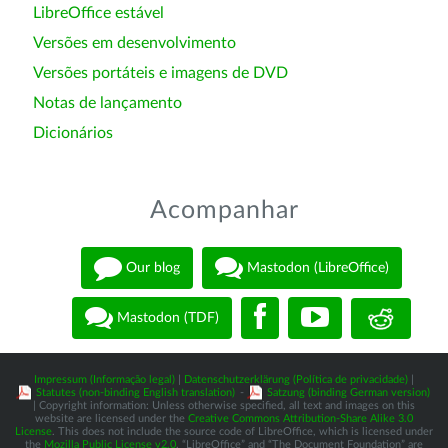
LibreOffice estável
Versões em desenvolvimento
Versões portáteis e imagens de DVD
Notas de lançamento
Dicionários
Acompanhar
Our blog
Mastodon (LibreOffice)
Mastodon (TDF)
Impressum (Informação legal)
|
Datenschutzerklärung (Política de privacidade)
|
Statutes (non-binding English translation)
-
Satzung (binding German version)
| Copyright information: Unless otherwise specified, all text and images on this
website are licensed under the
Creative Commons Attribution-Share Alike 3.0
License
. This does not include the source code of LibreOffice, which is licensed under
the
Mozilla Public License v2.0
. “LibreOffice” and “The Document Foundation” are