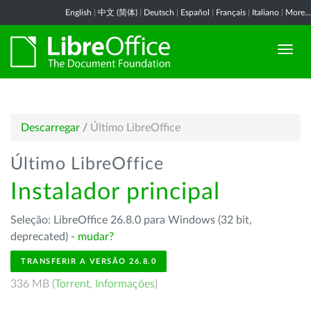
English
|
中文 (简体)
|
Deutsch
|
Español
|
Français
|
Italiano
|
More...
Descarregar
/
Último LibreOffice
Último LibreOffice
Instalador principal
Seleção: LibreOffice 26.8.0 para Windows (32 bit,
deprecated) -
mudar?
TRANSFERIR A VERSÃO 26.8.0
336 MB (
Torrent
,
Informações
)