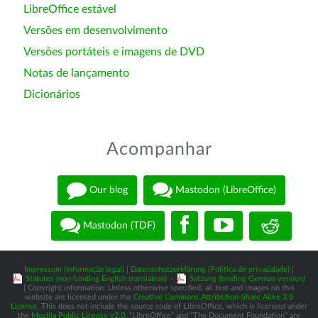
LibreOffice estável
Versões em desenvolvimento
Versões portáteis e imagens de DVD
Notas de lançamento
Dicionários
Acompanhar
Our blog
Mastodon (LibreOffice)
Mastodon (TDF)
Impressum (Informação legal)
|
Datenschutzerklärung (Política de privacidade)
|
Statutes (non-binding English translation)
-
Satzung (binding German version)
| Copyright information: Unless otherwise specified, all text and images on this
website are licensed under the
Creative Commons Attribution-Share Alike 3.0
License
. This does not include the source code of LibreOffice, which is licensed under
the
Mozilla Public License v2.0
. “LibreOffice” and “The Document Foundation” are