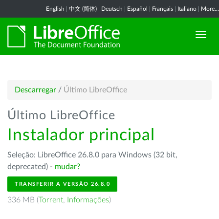
English
|
中文 (简体)
|
Deutsch
|
Español
|
Français
|
Italiano
|
More...
Descarregar
/
Último LibreOffice
Último LibreOffice
Instalador principal
Seleção: LibreOffice 26.8.0 para Windows (32 bit,
deprecated) -
mudar?
TRANSFERIR A VERSÃO 26.8.0
336 MB (
Torrent
,
Informações
)