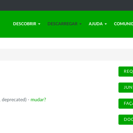
DESCOBRIR
DESCARREGAR
AJUDA
COMUNI
REQ
JUN
, deprecated) -
mudar?
FAÇ
DOC