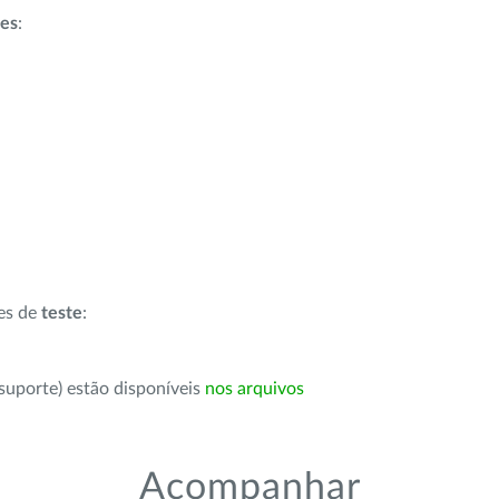
ões
:
ões de
teste
:
suporte) estão disponíveis
nos arquivos
Acompanhar