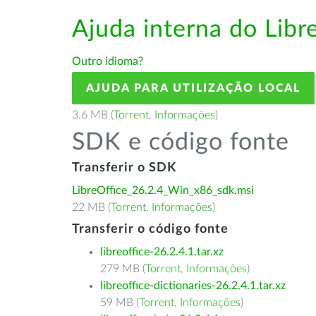
Ajuda interna do Libr
Outro idioma?
AJUDA PARA UTILIZAÇÃO LOCAL
3.6 MB (
Torrent
,
Informações
)
SDK e código fonte
Transferir o SDK
LibreOffice_26.2.4_Win_x86_sdk.msi
22 MB (
Torrent
,
Informações
)
Transferir o código fonte
libreoffice-26.2.4.1.tar.xz
279 MB (
Torrent
,
Informações
)
libreoffice-dictionaries-26.2.4.1.tar.xz
59 MB (
Torrent
,
Informações
)