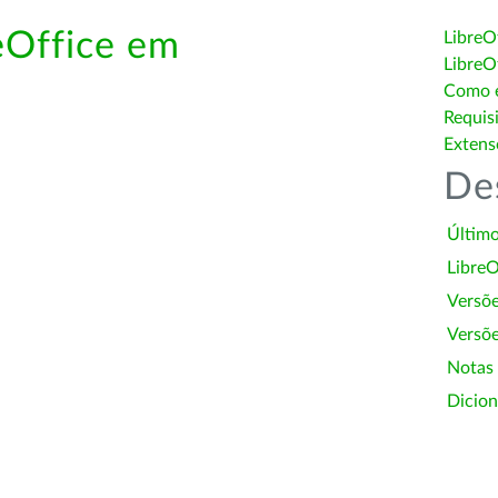
eOffice em
LibreO
LibreO
Como é
Requis
Extens
De
Último
LibreO
Versõ
Versõe
Notas
Dicion