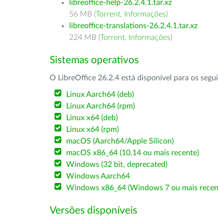
libreoffice-help-26.2.4.1.tar.xz
56 MB (
Torrent
,
Informações
)
libreoffice-translations-26.2.4.1.tar.xz
224 MB (
Torrent
,
Informações
)
Sistemas operativos
O LibreOffice 26.2.4 está disponível para os segu
Linux Aarch64 (deb)
Linux Aarch64 (rpm)
Linux x64 (deb)
Linux x64 (rpm)
macOS (Aarch64/Apple Silicon)
macOS x86_64 (10.14 ou mais recente)
Windows (32 bit, deprecated)
Windows Aarch64
Windows x86_64 (Windows 7 ou mais recen
Versões disponíveis