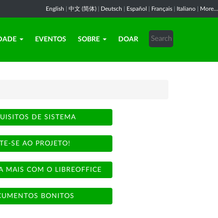
English
|
中文 (简体)
|
Deutsch
|
Español
|
Français
|
Italiano
|
More...
DADE
EVENTOS
SOBRE
DOAR
UISITOS DE SISTEMA
TE-SE AO PROJETO!
A MAIS COM O LIBREOFFICE
UMENTOS BONITOS