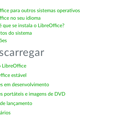
ffice para outros sistemas operativos
ffice no seu idioma
 que se instala o LibreOffice?
itos do sistema
ões
scarregar
 LibreOffice
ffice estável
es em desenvolvimento
s portáteis e imagens de DVD
 de lançamento
ários