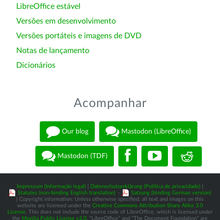
LibreOffice estável
Versões em desenvolvimento
Versões portáteis e imagens de DVD
Notas de lançamento
Dicionários
Acompanhar
Our blog
Mastodon (LibreOffice)
Mastodon (TDF)
Impressum (Informação legal)
|
Datenschutzerklärung (Política de privacidade)
|
Statutes (non-binding English translation)
-
Satzung (binding German version)
| Copyright information: Unless otherwise specified, all text and images on this
website are licensed under the
Creative Commons Attribution-Share Alike 3.0
License
. This does not include the source code of LibreOffice, which is licensed under
the
Mozilla Public License v2.0
. “LibreOffice” and “The Document Foundation” are