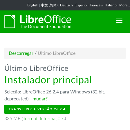
English
|
中文 (简体)
|
Deutsch
|
Español
|
Français
|
Italiano
|
More...
Descarregar
/
Último LibreOffice
Último LibreOffice
Instalador principal
Seleção: LibreOffice 26.2.4 para Windows (32 bit,
deprecated) -
mudar?
TRANSFERIR A VERSÃO 26.2.4
335 MB (
Torrent
,
Informações
)