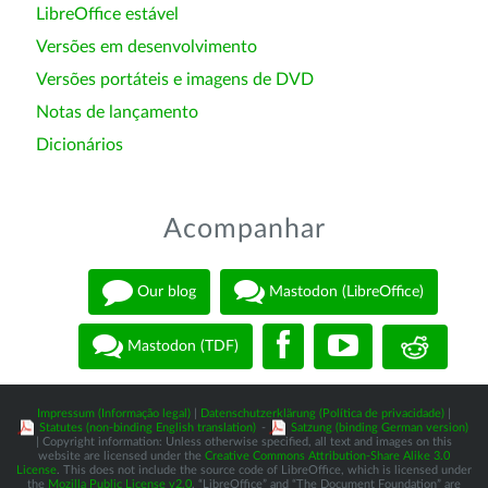
LibreOffice estável
Versões em desenvolvimento
Versões portáteis e imagens de DVD
Notas de lançamento
Dicionários
Acompanhar
Our blog
Mastodon (LibreOffice)
Mastodon (TDF)
Impressum (Informação legal)
|
Datenschutzerklärung (Política de privacidade)
|
Statutes (non-binding English translation)
-
Satzung (binding German version)
| Copyright information: Unless otherwise specified, all text and images on this
website are licensed under the
Creative Commons Attribution-Share Alike 3.0
License
. This does not include the source code of LibreOffice, which is licensed under
the
Mozilla Public License v2.0
. “LibreOffice” and “The Document Foundation” are