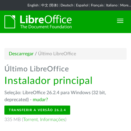
English
|
中文 (简体)
|
Deutsch
|
Español
|
Français
|
Italiano
|
More...
Descarregar
/
Último LibreOffice
Último LibreOffice
Instalador principal
Seleção: LibreOffice 26.2.4 para Windows (32 bit,
deprecated) -
mudar?
TRANSFERIR A VERSÃO 26.2.4
335 MB (
Torrent
,
Informações
)