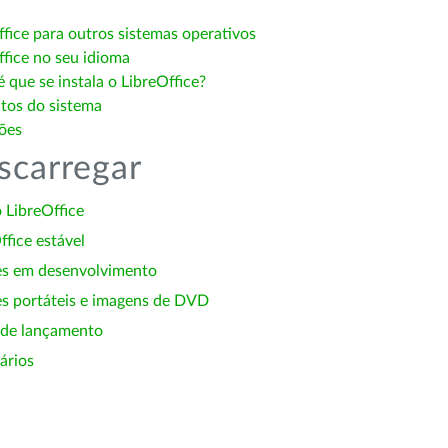
ffice para outros sistemas operativos
ffice no seu idioma
 que se instala o LibreOffice?
itos do sistema
ões
scarregar
 LibreOffice
ffice estável
es em desenvolvimento
s portáteis e imagens de DVD
 de lançamento
ários