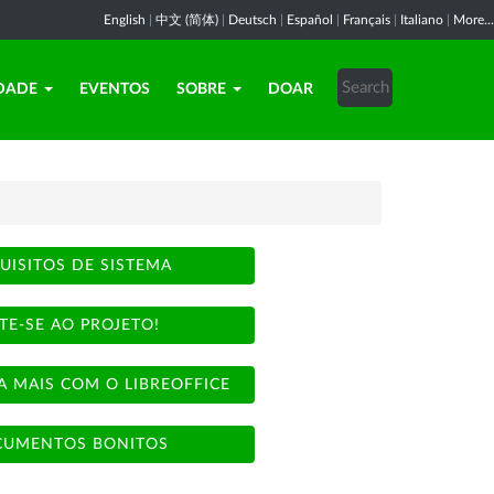
English
|
中文 (简体)
|
Deutsch
|
Español
|
Français
|
Italiano
|
More...
DADE
EVENTOS
SOBRE
DOAR
UISITOS DE SISTEMA
TE-SE AO PROJETO!
A MAIS COM O LIBREOFFICE
UMENTOS BONITOS