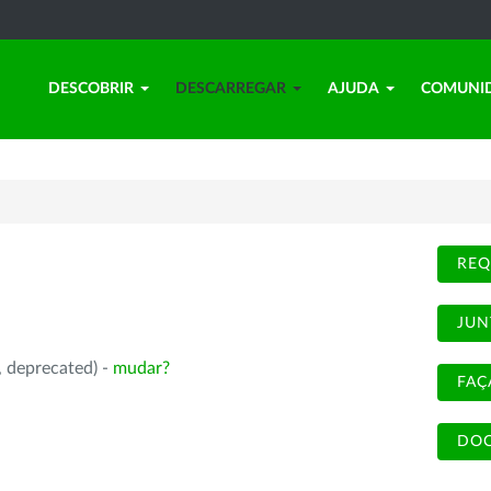
DESCOBRIR
DESCARREGAR
AJUDA
COMUNI
REQ
JUN
, deprecated) -
mudar?
FAÇ
DOC