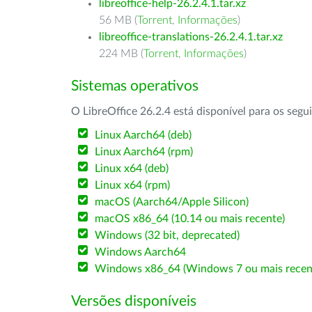
libreoffice-help-26.2.4.1.tar.xz
56 MB (
Torrent
,
Informações
)
libreoffice-translations-26.2.4.1.tar.xz
224 MB (
Torrent
,
Informações
)
Sistemas operativos
O LibreOffice 26.2.4 está disponível para os segu
Linux Aarch64 (deb)
Linux Aarch64 (rpm)
Linux x64 (deb)
Linux x64 (rpm)
macOS (Aarch64/Apple Silicon)
macOS x86_64 (10.14 ou mais recente)
Windows (32 bit, deprecated)
Windows Aarch64
Windows x86_64 (Windows 7 ou mais recen
Versões disponíveis