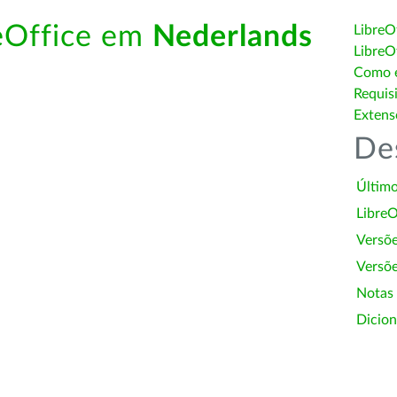
reOffice em
Nederlands
LibreO
LibreO
Como é
Requis
Extens
De
Último
LibreO
Versõ
Versõe
Notas
Dicion