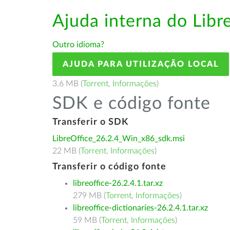
Ajuda interna do Lib
Outro idioma?
AJUDA PARA UTILIZAÇÃO LOCAL
3.6 MB (
Torrent
,
Informações
)
SDK e código fonte
Transferir o SDK
LibreOffice_26.2.4_Win_x86_sdk.msi
22 MB (
Torrent
,
Informações
)
Transferir o código fonte
libreoffice-26.2.4.1.tar.xz
279 MB (
Torrent
,
Informações
)
libreoffice-dictionaries-26.2.4.1.tar.xz
59 MB (
Torrent
,
Informações
)