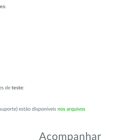
ões
:
ões de
teste
:
suporte) estão disponíveis
nos arquivos
Acompanhar