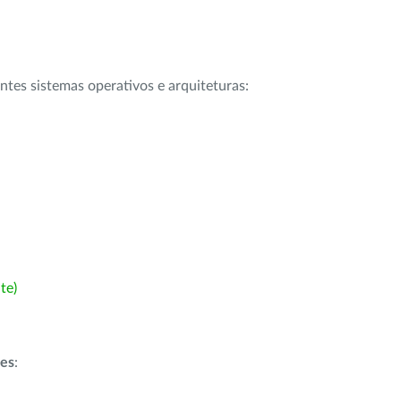
intes sistemas operativos e arquiteturas:
te)
ões
: