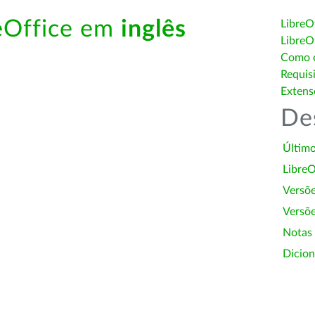
reOffice em
inglês
LibreO
LibreO
Como é
Requis
Extens
De
Último
LibreO
Versõ
Versõe
Notas
Dicion