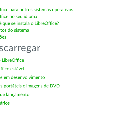
ffice para outros sistemas operativos
ffice no seu idioma
 que se instala o LibreOffice?
itos do sistema
ões
scarregar
 LibreOffice
ffice estável
es em desenvolvimento
s portáteis e imagens de DVD
 de lançamento
ários