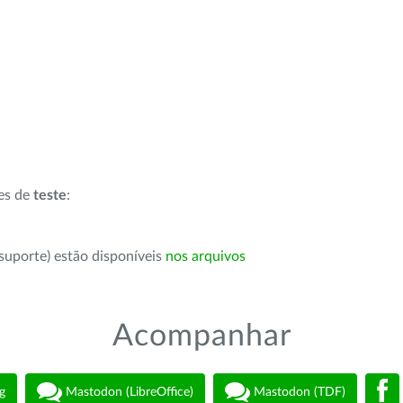
ões de
teste
:
suporte) estão disponíveis
nos arquivos
Acompanhar
g
Mastodon (LibreOffice)
Mastodon (TDF)