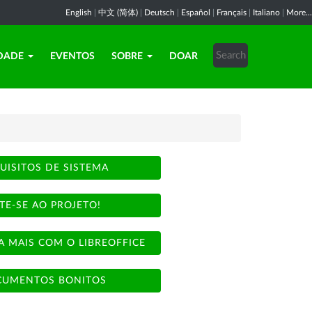
English
|
中文 (简体)
|
Deutsch
|
Español
|
Français
|
Italiano
|
More...
DADE
EVENTOS
SOBRE
DOAR
UISITOS DE SISTEMA
TE-SE AO PROJETO!
A MAIS COM O LIBREOFFICE
UMENTOS BONITOS