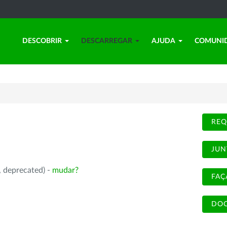
DESCOBRIR
DESCARREGAR
AJUDA
COMUNI
REQ
JUN
, deprecated) -
mudar?
FAÇ
DOC