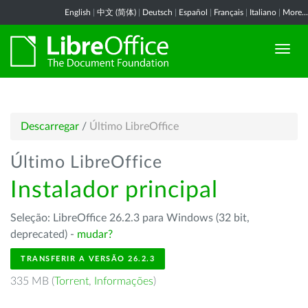
English
|
中文 (简体)
|
Deutsch
|
Español
|
Français
|
Italiano
|
More...
Descarregar
/
Último LibreOffice
Último LibreOffice
Instalador principal
Seleção: LibreOffice 26.2.3 para Windows (32 bit,
deprecated) -
mudar?
TRANSFERIR A VERSÃO 26.2.3
335 MB (
Torrent
,
Informações
)