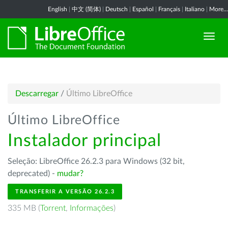
English
|
中文 (简体)
|
Deutsch
|
Español
|
Français
|
Italiano
|
More...
Descarregar
/
Último LibreOffice
Último LibreOffice
Instalador principal
Seleção: LibreOffice 26.2.3 para Windows (32 bit,
deprecated) -
mudar?
TRANSFERIR A VERSÃO 26.2.3
335 MB (
Torrent
,
Informações
)