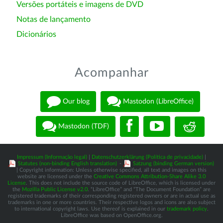
Versões portáteis e imagens de DVD
Notas de lançamento
Dicionários
Acompanhar
Our blog
Mastodon (LibreOffice)
Mastodon (TDF)
Impressum (Informação legal)
|
Datenschutzerklärung (Política de privacidade)
|
Statutes (non-binding English translation)
-
Satzung (binding German version)
| Copyright information: Unless otherwise specified, all text and images on this
website are licensed under the
Creative Commons Attribution-Share Alike 3.0
License
. This does not include the source code of LibreOffice, which is licensed under
the
Mozilla Public License v2.0
. “LibreOffice” and “The Document Foundation” are
registered trademarks of their corresponding registered owners or are in actual use as
trademarks in one or more countries. Their respective logos and icons are also subject
to international copyright laws. Use thereof is explained in our
trademark policy
.
LibreOffice was based on OpenOffice.org.