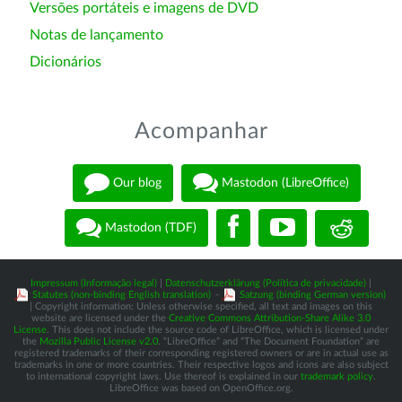
Versões portáteis e imagens de DVD
Notas de lançamento
Dicionários
Acompanhar
Our blog
Mastodon (LibreOffice)
Mastodon (TDF)
Impressum (Informação legal)
|
Datenschutzerklärung (Política de privacidade)
|
Statutes (non-binding English translation)
-
Satzung (binding German version)
| Copyright information: Unless otherwise specified, all text and images on this
website are licensed under the
Creative Commons Attribution-Share Alike 3.0
License
. This does not include the source code of LibreOffice, which is licensed under
the
Mozilla Public License v2.0
. “LibreOffice” and “The Document Foundation” are
registered trademarks of their corresponding registered owners or are in actual use as
trademarks in one or more countries. Their respective logos and icons are also subject
to international copyright laws. Use thereof is explained in our
trademark policy
.
LibreOffice was based on OpenOffice.org.