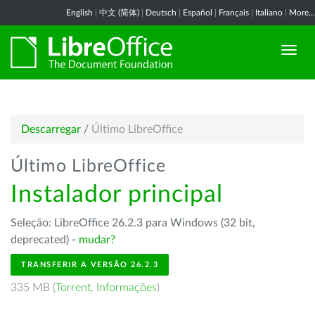
English
|
中文 (简体)
|
Deutsch
|
Español
|
Français
|
Italiano
|
More...
Descarregar
/
Último LibreOffice
Último LibreOffice
Instalador principal
Seleção: LibreOffice 26.2.3 para Windows (32 bit,
deprecated) -
mudar?
TRANSFERIR A VERSÃO 26.2.3
335 MB (
Torrent
,
Informações
)