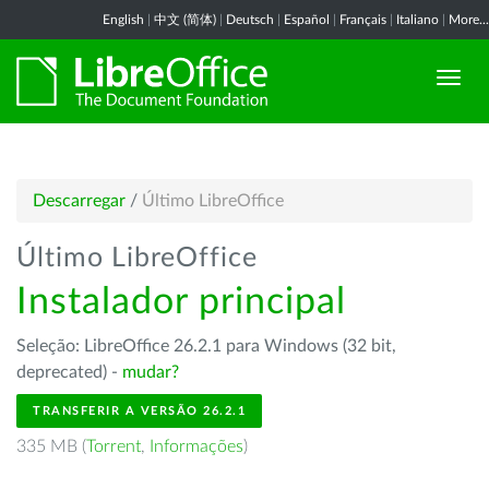
English
|
中文 (简体)
|
Deutsch
|
Español
|
Français
|
Italiano
|
More...
Descarregar
/
Último LibreOffice
Último LibreOffice
Instalador principal
Seleção: LibreOffice 26.2.1 para Windows (32 bit,
deprecated) -
mudar?
TRANSFERIR A VERSÃO 26.2.1
335 MB (
Torrent
,
Informações
)