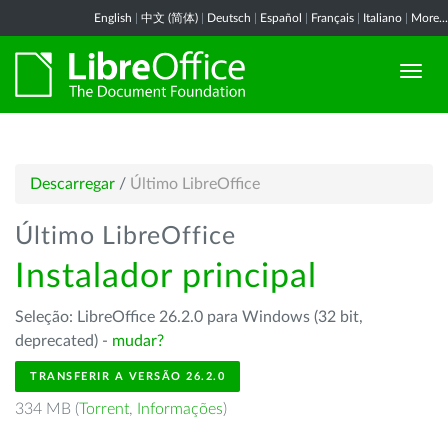
English
|
中文 (简体)
|
Deutsch
|
Español
|
Français
|
Italiano
|
More...
Descarregar
/
Último LibreOffice
Último LibreOffice
Instalador principal
Seleção: LibreOffice 26.2.0 para Windows (32 bit,
deprecated) -
mudar?
TRANSFERIR A VERSÃO 26.2.0
334 MB (
Torrent
,
Informações
)