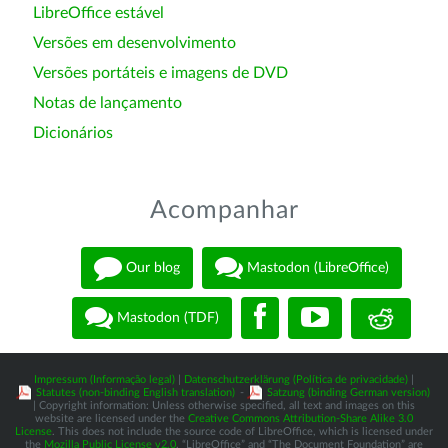
LibreOffice estável
Versões em desenvolvimento
Versões portáteis e imagens de DVD
Notas de lançamento
Dicionários
Acompanhar
Our blog
Mastodon (LibreOffice)
Mastodon (TDF)
Impressum (Informação legal)
|
Datenschutzerklärung (Política de privacidade)
|
Statutes (non-binding English translation)
-
Satzung (binding German version)
| Copyright information: Unless otherwise specified, all text and images on this
website are licensed under the
Creative Commons Attribution-Share Alike 3.0
License
. This does not include the source code of LibreOffice, which is licensed under
the
Mozilla Public License v2.0
. “LibreOffice” and “The Document Foundation” are