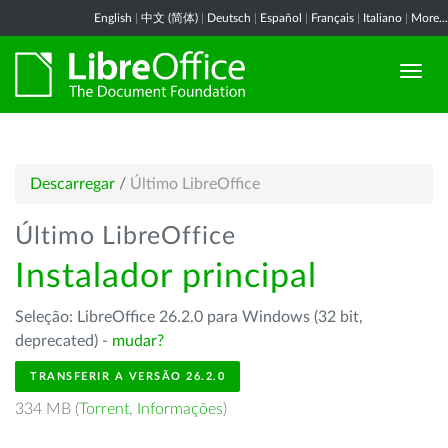
English
|
中文 (简体)
|
Deutsch
|
Español
|
Français
|
Italiano
|
More...
Descarregar
/
Último LibreOffice
Último LibreOffice
Instalador principal
Seleção: LibreOffice 26.2.0 para Windows (32 bit,
deprecated) -
mudar?
TRANSFERIR A VERSÃO 26.2.0
334 MB (
Torrent
,
Informações
)