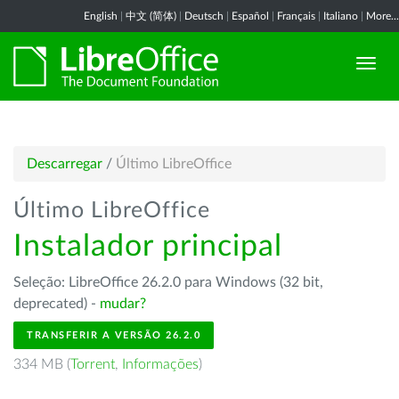
English
|
中文 (简体)
|
Deutsch
|
Español
|
Français
|
Italiano
|
More...
Descarregar
/
Último LibreOffice
Último LibreOffice
Instalador principal
Seleção: LibreOffice 26.2.0 para Windows (32 bit,
deprecated) -
mudar?
TRANSFERIR A VERSÃO 26.2.0
334 MB (
Torrent
,
Informações
)