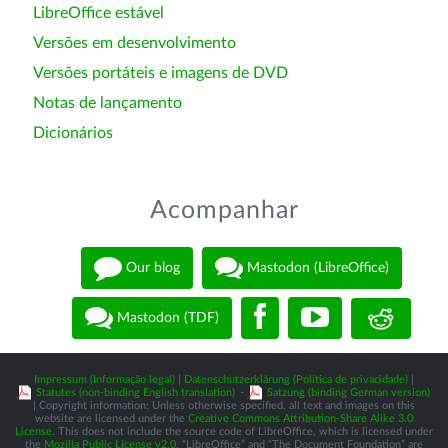
LibreOffice estável
Versões em desenvolvimento
Versões portáteis e imagens de DVD
Notas de lançamento
Dicionários
Acompanhar
Our blog
Mastodon (LibreOffice)
Mastodon (TDF)
Impressum (Informação legal)
|
Datenschutzerklärung (Política de privacidade)
|
Statutes (non-binding English translation)
-
Satzung (binding German version)
| Copyright information: Unless otherwise specified, all text and images on this
website are licensed under the
Creative Commons Attribution-Share Alike 3.0
License
. This does not include the source code of LibreOffice, which is licensed under
the
Mozilla Public License v2.0
. “LibreOffice” and “The Document Foundation” are