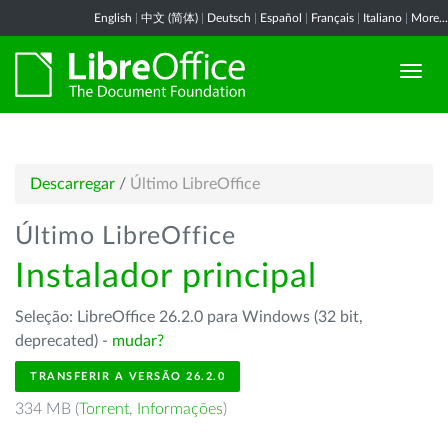
English
|
中文 (简体)
|
Deutsch
|
Español
|
Français
|
Italiano
|
More...
Descarregar
/
Último LibreOffice
Último LibreOffice
Instalador principal
Seleção: LibreOffice 26.2.0 para Windows (32 bit,
deprecated) -
mudar?
TRANSFERIR A VERSÃO 26.2.0
334 MB (
Torrent
,
Informações
)