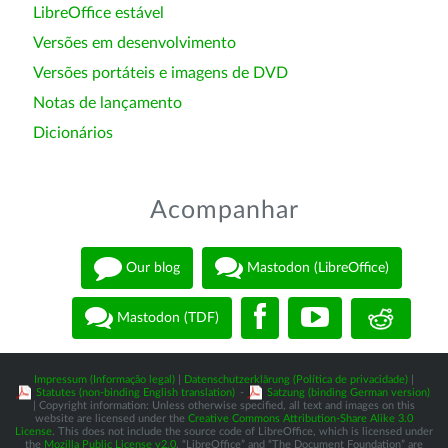
LibreOffice estável
Versões em desenvolvimento
Versões portáteis e imagens de DVD
Notas de lançamento
Dicionários
Acompanhar
Our blog
Mastodon (LibreOffice)
Mastodon (TDF)
Impressum (Informação legal)
|
Datenschutzerklärung (Política de privacidade)
|
Statutes (non-binding English translation)
-
Satzung (binding German version)
| Copyright information: Unless otherwise specified, all text and images on this
website are licensed under the
Creative Commons Attribution-Share Alike 3.0
License
. This does not include the source code of LibreOffice, which is licensed under
the
Mozilla Public License v2.0
. “LibreOffice” and “The Document Foundation” are