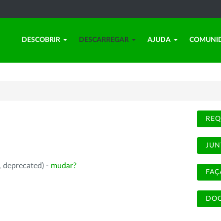
DESCOBRIR
DESCARREGAR
AJUDA
COMUNI
REQ
JUN
, deprecated) -
mudar?
FAÇ
DOC