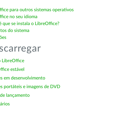
ffice para outros sistemas operativos
ffice no seu idioma
 que se instala o LibreOffice?
itos do sistema
ões
scarregar
 LibreOffice
ffice estável
es em desenvolvimento
s portáteis e imagens de DVD
 de lançamento
ários