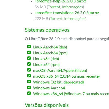
libreoffice-help-26.2.0.3.tar.xz
56 MB (
Torrent
,
Informações
)
libreoffice-translations-26.2.0.3.tar.xz
222 MB (
Torrent
,
Informações
)
Sistemas operativos
O LibreOffice 26.2.0 está disponível para os segu
Linux Aarch64 (deb)
Linux Aarch64 (rpm)
Linux x64 (deb)
Linux x64 (rpm)
macOS (Aarch64/Apple Silicon)
macOS x86_64 (10.14 ou mais recente)
Windows (32 bit, deprecated)
Windows Aarch64
Windows x86_64 (Windows 7 ou mais recen
Versões disponíveis