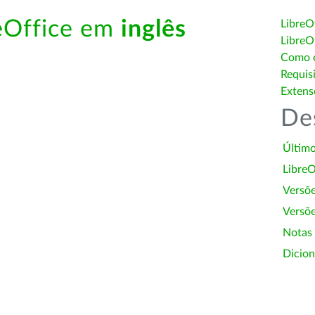
reOffice em
inglês
LibreO
LibreO
Como é
Requis
Extens
De
Último
LibreO
Versõ
Versõe
Notas
Dicion