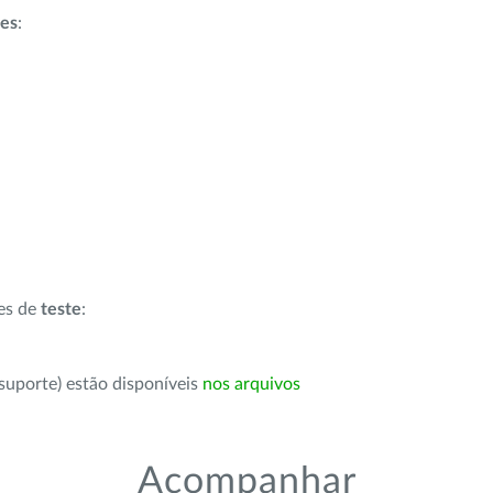
ões
:
ões de
teste
:
suporte) estão disponíveis
nos arquivos
Acompanhar