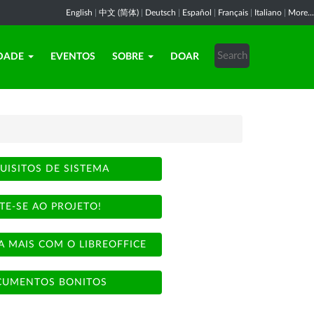
English
|
中文 (简体)
|
Deutsch
|
Español
|
Français
|
Italiano
|
More...
DADE
EVENTOS
SOBRE
DOAR
UISITOS DE SISTEMA
TE-SE AO PROJETO!
A MAIS COM O LIBREOFFICE
UMENTOS BONITOS