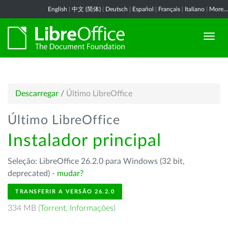
English
|
中文 (简体)
|
Deutsch
|
Español
|
Français
|
Italiano
|
More...
Descarregar
/
Último LibreOffice
Último LibreOffice
Instalador principal
Seleção: LibreOffice 26.2.0 para Windows (32 bit,
deprecated) -
mudar?
TRANSFERIR A VERSÃO 26.2.0
334 MB (
Torrent
,
Informações
)