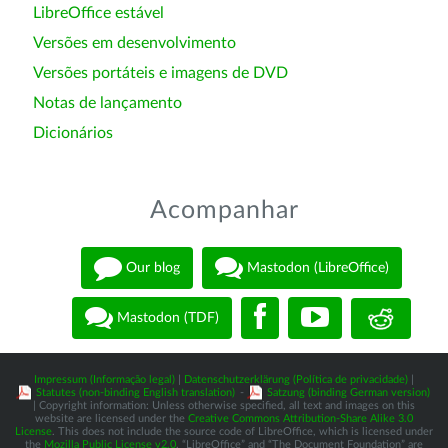
LibreOffice estável
Versões em desenvolvimento
Versões portáteis e imagens de DVD
Notas de lançamento
Dicionários
Acompanhar
Our blog
Mastodon (LibreOffice)
Mastodon (TDF)
Impressum (Informação legal)
|
Datenschutzerklärung (Política de privacidade)
|
Statutes (non-binding English translation)
-
Satzung (binding German version)
| Copyright information: Unless otherwise specified, all text and images on this
website are licensed under the
Creative Commons Attribution-Share Alike 3.0
License
. This does not include the source code of LibreOffice, which is licensed under
the
Mozilla Public License v2.0
. “LibreOffice” and “The Document Foundation” are