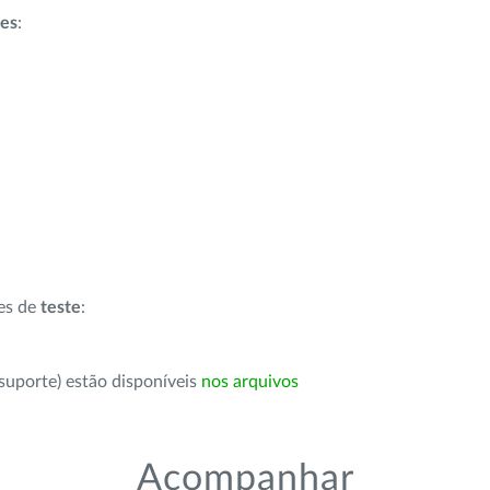
ões
:
ões de
teste
:
suporte) estão disponíveis
nos arquivos
Acompanhar