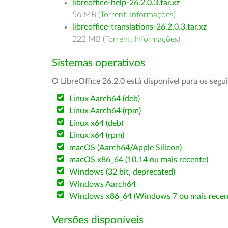
libreoffice-help-26.2.0.3.tar.xz
56 MB (
Torrent
,
Informações
)
libreoffice-translations-26.2.0.3.tar.xz
222 MB (
Torrent
,
Informações
)
Sistemas operativos
O LibreOffice 26.2.0 está disponível para os segu
Linux Aarch64 (deb)
Linux Aarch64 (rpm)
Linux x64 (deb)
Linux x64 (rpm)
macOS (Aarch64/Apple Silicon)
macOS x86_64 (10.14 ou mais recente)
Windows (32 bit, deprecated)
Windows Aarch64
Windows x86_64 (Windows 7 ou mais recen
Versões disponíveis