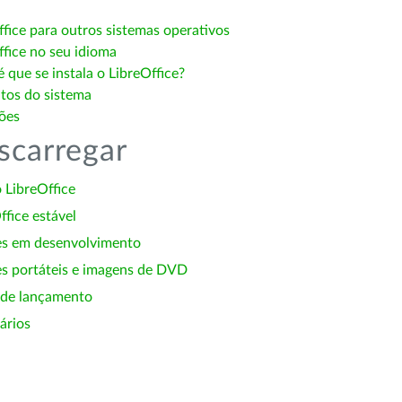
ffice para outros sistemas operativos
ffice no seu idioma
 que se instala o LibreOffice?
itos do sistema
ões
scarregar
 LibreOffice
ffice estável
es em desenvolvimento
s portáteis e imagens de DVD
 de lançamento
ários