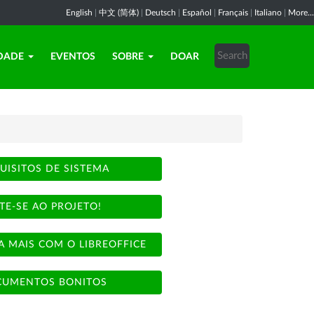
English
|
中文 (简体)
|
Deutsch
|
Español
|
Français
|
Italiano
|
More...
DADE
EVENTOS
SOBRE
DOAR
UISITOS DE SISTEMA
TE-SE AO PROJETO!
A MAIS COM O LIBREOFFICE
UMENTOS BONITOS