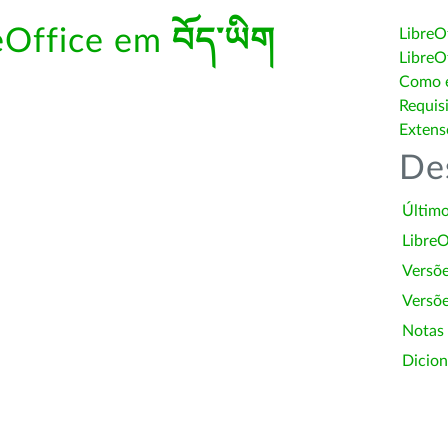
reOffice em
བོད་ཡིག
LibreO
LibreO
Como é
Requis
Extens
De
Último
LibreO
Versõ
Versõe
Notas
Dicion