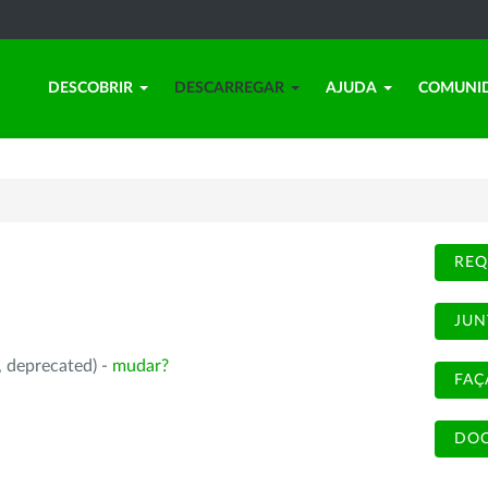
DESCOBRIR
DESCARREGAR
AJUDA
COMUNI
REQ
JUN
, deprecated) -
mudar?
FAÇ
DOC